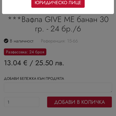
ЮРИДИЧЕСКО ЛИЦЕ
***Вафла GIVE ME банан 30
гр. - 24 бр./6
В наличност
Референция: 15-66
Разфасовка: 24 броя
13.04 €
/
25.50 лв.
ДОБАВИ БЕЛЕЖКА КЪМ ПРОДУКТА
ДОБАВИ В КОЛИЧКА