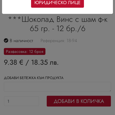
ЮРИДИЧЕСКО ЛИЦЕ
***Шоколад Винс с шам ф-к
65 гр. - 12 бр./6
В наличност
Референция: 18-94
Разфасовка: 12 броя
9.38 €
/
18.35 лв.
ДОБАВИ БЕЛЕЖКА КЪМ ПРОДУКТА
ДОБАВИ В КОЛИЧКА