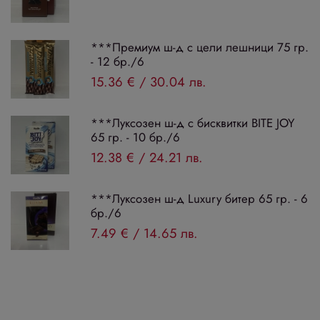
***Премиум ш-д с цели лешници 75 гр.
- 12 бр./6
15.36 €
/
30.04 лв.
***Луксозен ш-д с бисквитки BITE JOY
65 гр. - 10 бр./6
12.38 €
/
24.21 лв.
***Луксозен ш-д Luxury битер 65 гр. - 6
бр./6
7.49 €
/
14.65 лв.