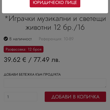
ЮРИДИЧЕСКО ЛИЦЕ
*Играчки музикални и светещи
животни 12 бр./16
В наличност
Референция: 10-89
Разфасовка: 12 броя
39.62 €
/
77.49 лв.
ДОБАВИ БЕЛЕЖКА КЪМ ПРОДУКТА
ДОБАВИ В КОЛИЧКА