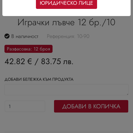
ЮРИДИЧЕСКО ЛИЦЕ
Играчки лъвче 12 бр./10
В наличност
Референция: 10-90
Разфасовка: 12 броя
42.82 €
/
83.75 лв.
ДОБАВИ БЕЛЕЖКА КЪМ ПРОДУКТА
ДОБАВИ В КОЛИЧКА