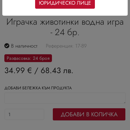
ЮРИДИЧЕСКО ЛИЦЕ
Играчка животинки водна игра
- 24 бр.
В наличност
Референция: 17-89
Разфасовка: 24 броя
34.99 €
/
68.43 лв.
ДОБАВИ БЕЛЕЖКА КЪМ ПРОДУКТА
ДОБАВИ В КОЛИЧКА