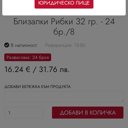
ЮРИДИЧЕСКО ЛИЦЕ
Близалки Рибки 32 гр. - 24
бр./8
В наличност
Референция: 18-86
Разфасовка: 24 броя
16.24 €
/
31.76 лв.
ДОБАВИ БЕЛЕЖКА КЪМ ПРОДУКТА
ДОБАВИ В КОЛИЧКА