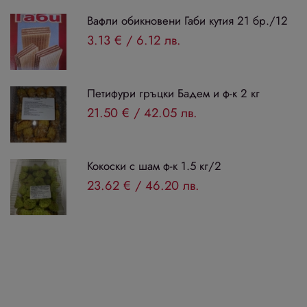
Вафли обикновени Габи кутия 21 бр./12
3.13 €
/
6.12 лв.
Петифури гръцки Бадем и ф-к 2 кг
21.50 €
/
42.05 лв.
Кокоски с шам ф-к 1.5 кг/2
23.62 €
/
46.20 лв.