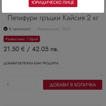
ЮРИДИЧЕСКО ЛИЦЕ
Петифури гръцки Кайсия 2 кг
В наличност
Референция: 18-57
Разфасовка: 1 брой
21.50 €
/
42.05 лв.
ДОБАВИ БЕЛЕЖКА КЪМ ПРОДУКТА
ДОБАВИ В КОЛИЧКА