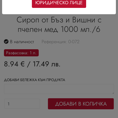
ЮРИДИЧЕСКО ЛИЦЕ
Сироп от Бъз и Вишни с
пчелен мед 1000 мл./6
В наличност
Референция: 0-072
Разфасовка: 1 л.
8.94 €
/
17.49 лв.
ДОБАВИ БЕЛЕЖКА КЪМ ПРОДУКТА
ДОБАВИ В КОЛИЧКА