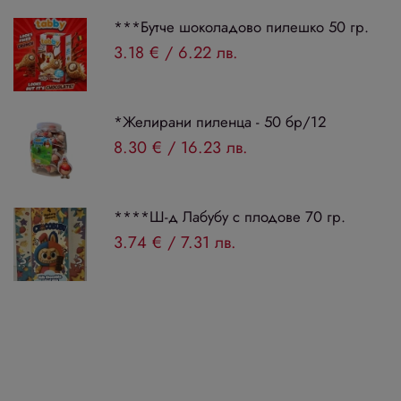
***Бутче шоколадово пилешко 50 гр.
3.18 €
/
6.22 лв.
*Желирани пиленца - 50 бр/12
8.30 €
/
16.23 лв.
****Ш-д Лабубу с плодове 70 гр.
3.74 €
/
7.31 лв.