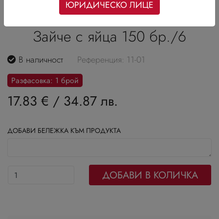
ЮРИДИЧЕСКО ЛИЦЕ
Зайче с яйца 150 бр./6
В наличност
Референция: 11-01
Разфасовка: 1 брой
17.83 €
/
34.87 лв.
ДОБАВИ БЕЛЕЖКА КЪМ ПРОДУКТА
ДОБАВИ В КОЛИЧКА