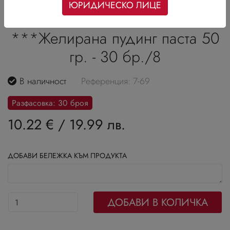
ЮРИДИЧЕСКО ЛИЦЕ
***Желирана пудинг паста 50
гр. - 30 бр./8
В наличност
Референция: 7-69
Разфасовка: 30 броя
10.22 €
/
19.99 лв.
ДОБАВИ БЕЛЕЖКА КЪМ ПРОДУКТА
ДОБАВИ В КОЛИЧКА