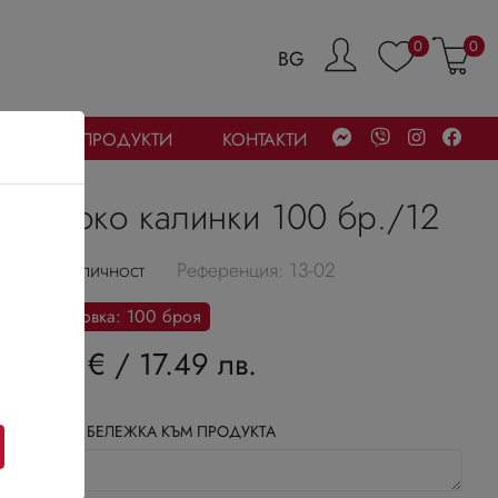
0
0
BG
УБАЙСКИ ПРОДУКТИ
КОНТАКТИ
Шоко калинки 100 бр./12
В наличност
Референция: 13-02
Разфасовка: 100 броя
8.94 €
/
17.49 лв.
ДОБАВИ БЕЛЕЖКА КЪМ ПРОДУКТА