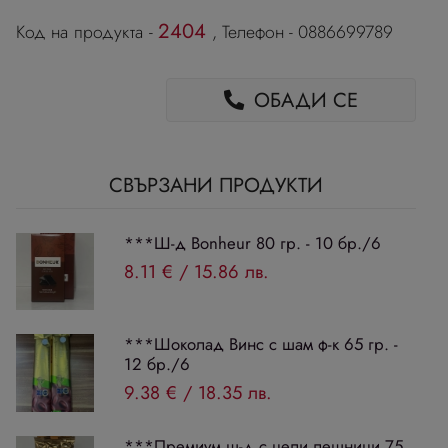
2404
Код на продукта -
, Телефон - 0886699789
ОБАДИ СЕ
СВЪРЗАНИ ПРОДУКТИ
***Ш-д Bonheur 80 гр. - 10 бр./6
8.11 €
/
15.86 лв.
***Шоколад Винс с шам ф-к 65 гр. -
12 бр./6
9.38 €
/
18.35 лв.
***Премиум ш-д с цели лешници 75