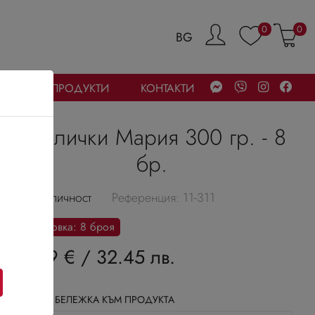
0
0
BG
УБАЙСКИ ПРОДУКТИ
КОНТАКТИ
Скалички Мария 300 гр. - 8
бр.
В наличност
Референция: 11-311
Разфасовка: 8 броя
16.59 €
/
32.45 лв.
ДОБАВИ БЕЛЕЖКА КЪМ ПРОДУКТА