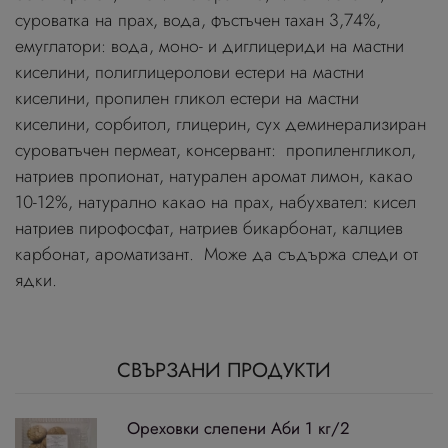
суроватка на прах, вода, фъстъчен тахан 3,74%,
емуглатори: вода, моно- и диглицериди на мастни
киселини, полиглицеролови естери на мастни
киселини, пропилен гликол естери на мастни
киселини, сорбитол, глицерин, сух деминерализиран
суроватъчен пермеат, консервант: пропиленгликол,
натриев пропионат, натурален аромат лимон, какао
10-12%, натурално какао на прах, набухвател: кисел
натриев пирофосфат, натриев бикарбонат, калциев
карбонат, ароматизант. Може да съдържа следи от
ядки.
СВЪРЗАНИ ПРОДУКТИ
Ореховки слепени Аби 1 кг/2