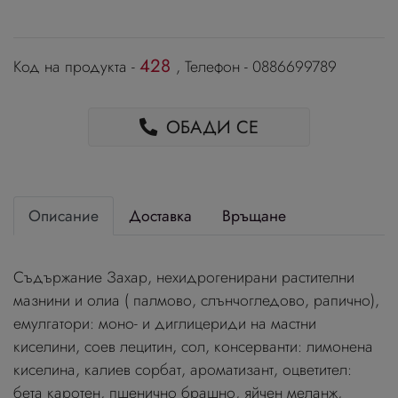
428
Код на продукта -
, Телефон - 0886699789
ОБАДИ СЕ
Описание
Доставка
Връщане
Съдържание Захар, нехидрогенирани растителни
мазнини и олиа ( палмово, слънчогледово, рапично),
емулгатори: моно- и диглицериди на мастни
киселини, соев лецитин, сол, консерванти: лимонена
киселина, калиев сорбат, ароматизант, оцветител:
бета каротен, пшенично брашно, яйчен меланж,