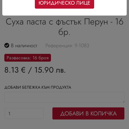
ЮРИДИЧЕСКО ЛИЦЕ
Суха паста с фъстък Перун - 16
бр.
В наличност
Референция: 9-1083
Разфасовка: 16 броя
8.13 €
/
15.90 лв.
ДОБАВИ БЕЛЕЖКА КЪМ ПРОДУКТА
ДОБАВИ В КОЛИЧКА