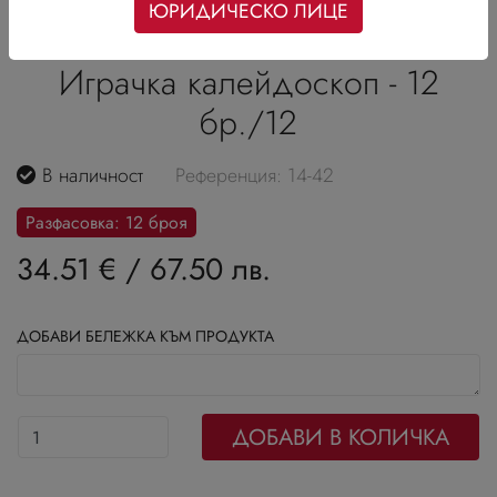
ЮРИДИЧЕСКО ЛИЦЕ
Играчка калейдоскоп - 12
бр./12
В наличност
Референция: 14-42
Разфасовка: 12 броя
34.51 €
/
67.50 лв.
ДОБАВИ БЕЛЕЖКА КЪМ ПРОДУКТА
ДОБАВИ В КОЛИЧКА