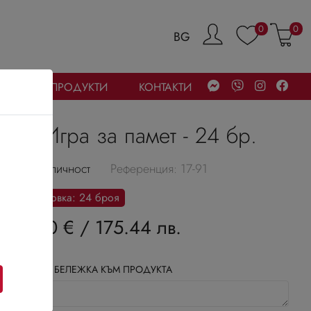
0
0
BG
УБАЙСКИ ПРОДУКТИ
КОНТАКТИ
Игра за памет - 24 бр.
В наличност
Референция: 17-91
Разфасовка: 24 броя
89.70 €
/
175.44 лв.
ДОБАВИ БЕЛЕЖКА КЪМ ПРОДУКТА