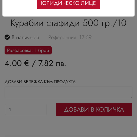
ЮРИДИЧЕСКО ЛИЦЕ
Курабии стафиди 500 гр./10
В наличност
Референция: 17-69
Разфасовка: 1 брой
4.00 €
/
7.82 лв.
ДОБАВИ БЕЛЕЖКА КЪМ ПРОДУКТА
ДОБАВИ В КОЛИЧКА